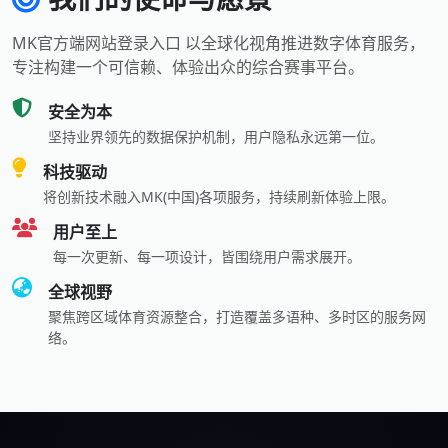
MK官方端网站登录入口 以全球化视角推进数字体育服务，
专注构建一个可信赖、体验出众的综合赛事平台。
安全为本
坚持业界领先的数据保护机制，用户隐私永远第一位。
科技驱动
将创新技术融入MK(中国)各项服务，持续刷新体验上限。
用户至上
每一次更新、每一项设计，皆围绕用户需求展开。
全球视野
聚焦跨区域体育资源整合，打造覆盖多语种、多时区的服务网
络。