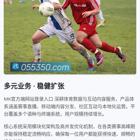
多元业务 · 稳健扩张
MK官方端网站登录入口 深耕体育数据与互动内容服务，产品体
系涵盖赛事直播、移动端内容分发、社区互动与本地化运营。平
台覆盖多个语种与终端系统，用户规模持续增长。
核心系统采用模块化架构及高并发优化机制，在各类赛事高峰期
亦能保持稳定流畅响应，确保每一位用户都能获得快速、顺畅的