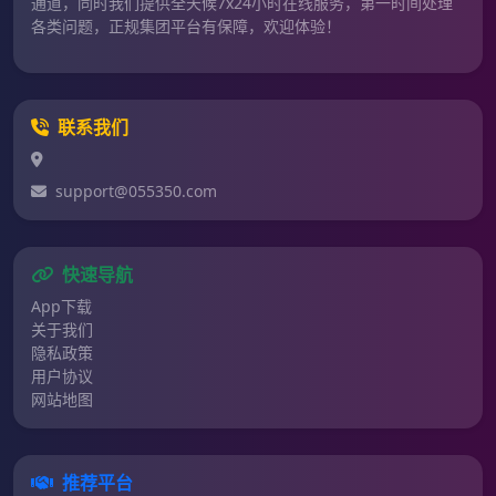
通道，同时我们提供全天候7x24小时在线服务，第一时间处理
各类问题，正规集团平台有保障，欢迎体验！
联系我们
support@055350.com
快速导航
App下载
关于我们
隐私政策
用户协议
网站地图
推荐平台